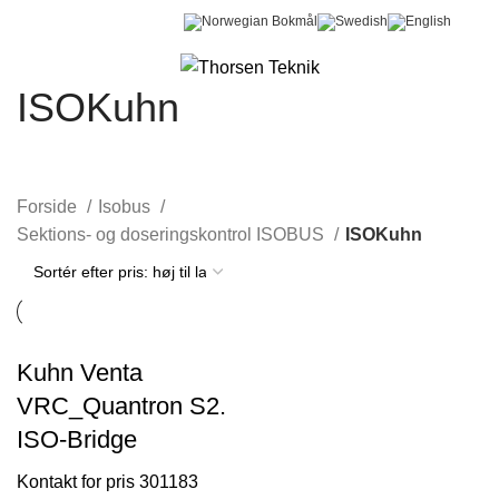
0
Menu
0,00
kr.
ISOKuhn
Forside
Isobus
Sektions- og doseringskontrol ISOBUS
ISOKuhn
Kuhn Venta
VRC_Quantron S2.
ISO-Bridge
301183