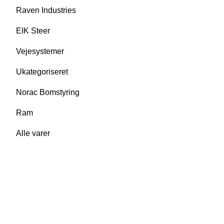
Raven Industries
EIK Steer
Vejesystemer
Ukategoriseret
Norac Bomstyring
Ram
Alle varer
Thorsen-Teknik A/S
Søndergården 32