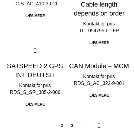
Cable length
TC-S_AC_410-3-011
depends on order
LÆS MERE
TC1054795-01-EP
LÆS MERE
SATSPEED 2 GPS
CAN Module – MCM
INT DEUTSH
RDS_S_AC_322-9-001
RDS_S_SR_385-2-006
LÆS MERE
LÆS MERE
1
2
3
→