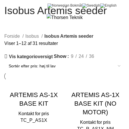
Isobus Artemis seeder
0
Menu
0,00
kr.
Forside
Isobus
Isobus Artemis seeder
Viser 1–12 af 31 resultater
Show
9
24
36
Vis kategorioversigt
ARTEMIS AS-1X
ARTEMIS AS-1X
BASE KIT
BASE KIT (NO
MOTOR)
TC_P_AS1X
TC_P_AS1X_NM