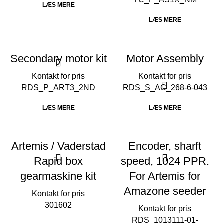
LÆS MERE
LÆS MERE
Secondary motor kit
Motor Assembly
RDS_P_ART3_2ND
RDS_S_AC_268-6-043
LÆS MERE
LÆS MERE
Artemis / Vaderstad
Encoder, sharft
Rapid box
speed, 1024 PPR.
gearmaskine kit
For Artemis for
Amazone seeder
301602
RDS_1013111-01-