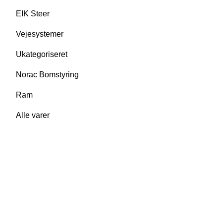
EIK Steer
Vejesystemer
Ukategoriseret
Norac Bomstyring
Ram
Alle varer
Thorsen-Teknik A/S
Søndergården 32
9640 Farsø