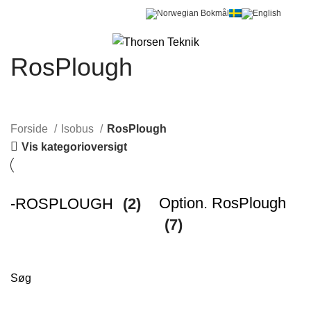
0
Menu
0,00
kr.
RosPlough
Forside
Isobus
RosPlough
Vis kategorioversigt
Option. RosPlough
-ROSPLOUGH
(2)
(7)
Søg