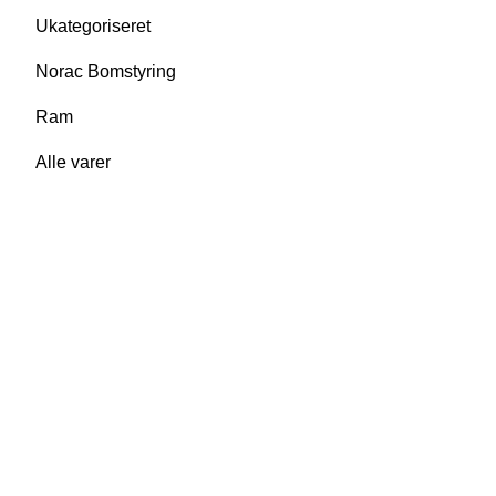
Ukategoriseret
Norac Bomstyring
Ram
Alle varer
Thorsen-Teknik A/S
Søndergården 32
9640 Farsø
Danmark
Telefonnr.: 29104029
E-mail:
kontor@thorsen-teknik.dk
CVR-nummer: 36930764