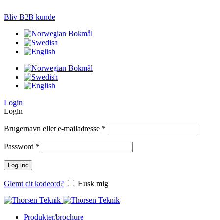
LØSNINGER TIL PRÆCISIONS-JORDBRUG
Bliv B2B kunde
Login
Login
Brugernavn eller e-mailadresse
*
Password
*
Log ind
Glemt dit kodeord?
Husk mig
Produkter/brochure