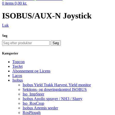
0
items
0,00
kr.
ISOBUS/AUX-N Joystick
Luk
Søg
Søg
Kategorier
Topcon
TeeJet
Abonnement og Licens
Lacos
Isobus
Isobus Yield Trakk Harvest. Yield monitor
Sektions- og doseringskontrol ISOBUS
Iso_ImpSteer
Isobus Apollo sprayer / NH3 / Slurry
Iso_RosCrop
Isobus Artemis seeder
RosPlough