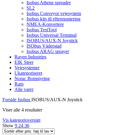
Isobus Athene spreader
SL2
Isobus Conveyor vejesystem
Isobus kits til eftermontering
NMEA-Konvertere
Isobus TestTool
Isobus Universal Terminal
ISOBUS/AUX-N Joystick
ISObus Väderstad
Isobus ARAG sprayer
Raven Industries
EIK Steer
Vejesystemer
Ukategoriseret
Norac Bomstyring
Ram
Alle varer
Forside
Isobus
ISOBUS/AUX-N Joystick
Viser alle 4 resultater
Vis kategorioversigt
Show
9
24
36