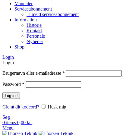
Manualer
Serviceabonnement
Tilmeld serviceabonnement
Information
Historie
Kontakt
Personale
Nyheder
Shop
Login
Login
Brugernavn eller e-mailadresse
*
Password
*
Log ind
Glemt dit kodeord?
Husk mig
Søg
0
items
0,00
kr.
Menu