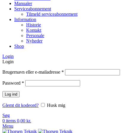
Manualer
Serviceabonnement
Tilmeld serviceabonnement
Information
Historie
Kontakt
Personale
Nyheder
Shop
Login
Login
Brugernavn eller e-mailadresse
*
Password
*
Log ind
Glemt dit kodeord?
Husk mig
Søg
0
items
0,00
kr.
Menu