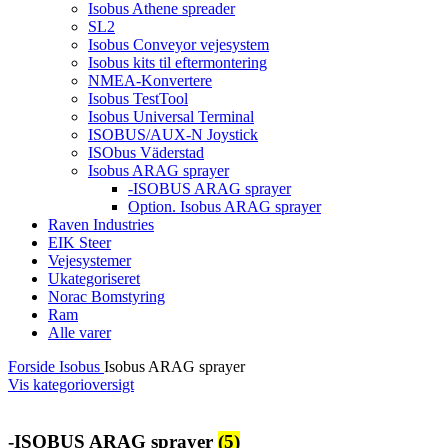
Isobus Athene spreader
SL2
Isobus Conveyor vejesystem
Isobus kits til eftermontering
NMEA-Konvertere
Isobus TestTool
Isobus Universal Terminal
ISOBUS/AUX-N Joystick
ISObus Väderstad
Isobus ARAG sprayer
-ISOBUS ARAG sprayer
Option. Isobus ARAG sprayer
Raven Industries
EIK Steer
Vejesystemer
Ukategoriseret
Norac Bomstyring
Ram
Alle varer
Forside
Isobus
Isobus ARAG sprayer
Vis kategorioversigt
-ISOBUS ARAG sprayer
(5)