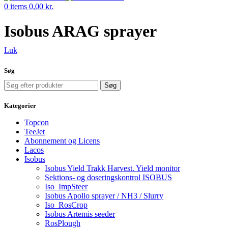
0
items
0,00
kr.
Isobus ARAG sprayer
Luk
Søg
Søg
Kategorier
Topcon
TeeJet
Abonnement og Licens
Lacos
Isobus
Isobus Yield Trakk Harvest. Yield monitor
Sektions- og doseringskontrol ISOBUS
Iso_ImpSteer
Isobus Apollo sprayer / NH3 / Slurry
Iso_RosCrop
Isobus Artemis seeder
RosPlough