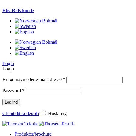
LØSNINGER TIL PRÆCISIONS-JORDBRUG
Bliv B2B kunde
Login
Login
Brugernavn eller e-mailadresse
*
Password
*
Log ind
Glemt dit kodeord?
Husk mig
Produkter/brochure