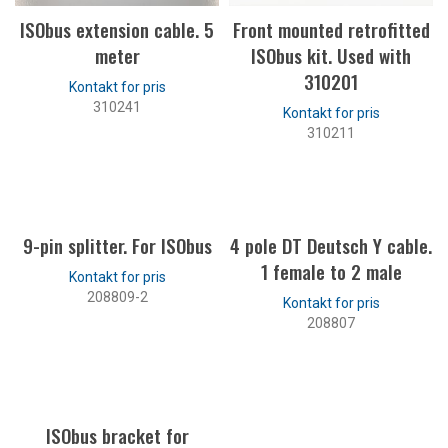
ISObus extension cable. 5
Front mounted retrofitted
meter
ISObus kit. Used with
310201
310241
310211
LÆS MERE
LÆS MERE
9-pin splitter. For ISObus
4 pole DT Deutsch Y cable.
1 female to 2 male
208809-2
208807
LÆS MERE
LÆS MERE
ISObus bracket for