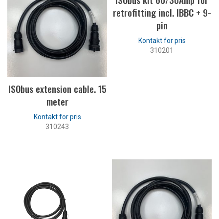
retrofitting incl. IBBC + 9-
pin
310201
LÆS MERE
ISObus extension cable. 15
meter
310243
LÆS MERE