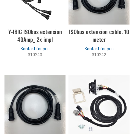
Y-IBIC ISObus extension
ISObus extension cable. 10
40Amp_ 2x impl
meter
310240
310242
LÆS MERE
LÆS MERE