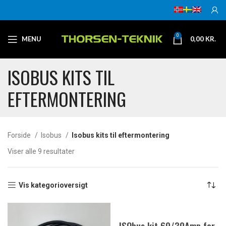
0
MENU
0,00
KR.
ISOBUS KITS TIL
EFTERMONTERING
Forside
Isobus
Isobus kits til eftermontering
Viser alle 9 resultater
Vis kategorioversigt
ISObus kit 60/30Amp for