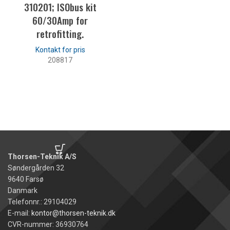
310201; ISObus kit
60/30Amp for
retrofitting.
208817
LÆS MERE
Thorsen-Teknik A/S
Søndergården 32
9640 Farsø
Danmark
Telefonnr.: 29104029
E-mail:
kontor@thorsen-teknik.dk
CVR-nummer: 36930764