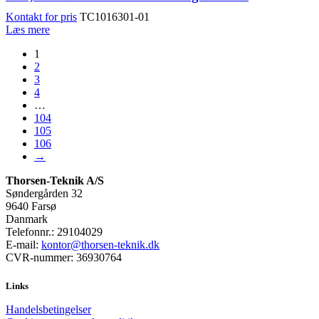
Kontakt for pris
TC1016301-01
Læs mere
1
2
3
4
…
104
105
106
→
Thorsen-Teknik A/S
Søndergården 32
9640 Farsø
Danmark
Telefonnr.: 29104029
E-mail:
kontor@thorsen-teknik.dk
CVR-nummer: 36930764
Links
Handelsbetingelser