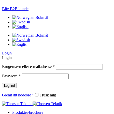
LØSNINGER TIL PRÆCISIONS-JORDBRUG
Bliv B2B kunde
Login
Login
Brugernavn eller e-mailadresse
*
Password
*
Log ind
Glemt dit kodeord?
Husk mig
Produkter/brochure