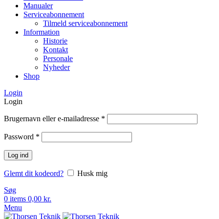
Manualer
Serviceabonnement
Tilmeld serviceabonnement
Information
Historie
Kontakt
Personale
Nyheder
Shop
Login
Login
Brugernavn eller e-mailadresse
*
Password
*
Log ind
Glemt dit kodeord?
Husk mig
Søg
0
items
0,00
kr.
Menu