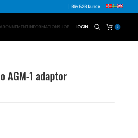
Bliv B2B kunde
EABONNEMENT
INFORMATION
SHOP
LOGIN
0
to AGM-1 adaptor