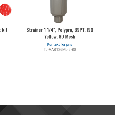
 kit
Strainer 1 1/4″, Polypro, BSPT, ISO
Ki
Yellow, 80 Mesh
TJ-AAB126ML-5-80
LÆS MERE