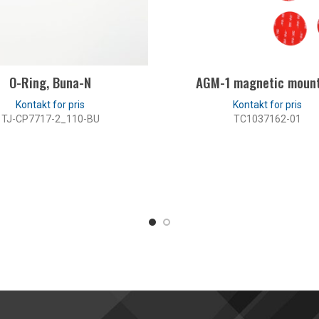
O-Ring, Buna-N
AGM-1 magnetic mount
TJ-CP7717-2_110-BU
TC1037162-01
LÆS MERE
LÆS MERE