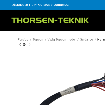
LØSNINGER TIL PRÆCISIONS-JORDBRUG
Forside
Topcon
Vælg Topcon model
Guidance
Harn