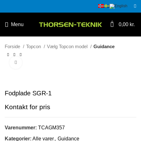
0
Menu
0,00
kr.
Forside
Topcon
Vælg Topcon model
Guidance
Klik for at forstørre
Fodplade SGR-1
Varenummer:
TCAGM357
Kategorier:
Alle varer
,
Guidance