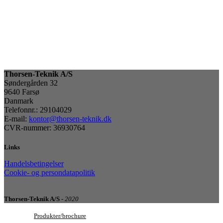
Thorsen-Teknik A/S
Søndergården 32
9640 Farsø
Danmark
Telefonnr.: 29104029
E-mail:
kontor@thorsen-teknik.dk
CVR-nummer: 36930764
Links
Handelsbetingelser
Cookie- og persondatapolitik
Thorsen-Teknik A/S -
2020
Produkter/brochure