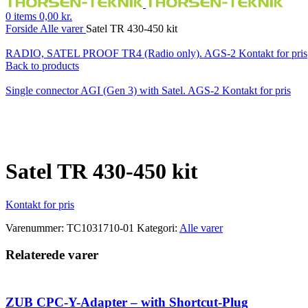
0
items
0,00
kr.
Forside
Alle varer
Satel TR 430-450 kit
RADIO, SATEL PROOF TR4 (Radio only). AGS-2
Kontakt for pris
Back to products
Single connector AGI (Gen 3) with Satel. AGS-2
Kontakt for pris
Klik for at forstørre
Satel TR 430-450 kit
Kontakt for pris
Varenummer:
TC1031710-01
Kategori:
Alle varer
Relaterede varer
ZUB CPC-Y-Adapter – with Shortcut-Plug