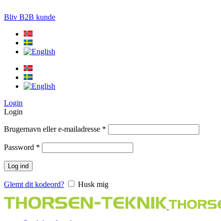
LØSNINGER TIL PRÆCISIONS-JORDBRUG
Bliv B2B kunde
Login
Login
Brugernavn eller e-mailadresse
*
Password
*
Log ind
Glemt dit kodeord?
Husk mig