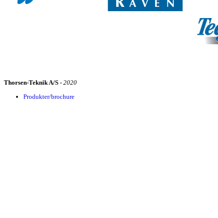
Thorsen-Teknik A/S -
2020
Produkter/brochure
Manualer
Serviceabonnement
Tilmeld serviceabonnement
Information
Historie
Kontakt
Personale
Nyheder
Shop
Indkøbskurv
Luk
Facebook
Twitter
Instagram
YouTube
Vi bruger cookies til at forbedre din oplevelse på vores hjemmeside. Ved at benyt
Mere info
Det er OK.