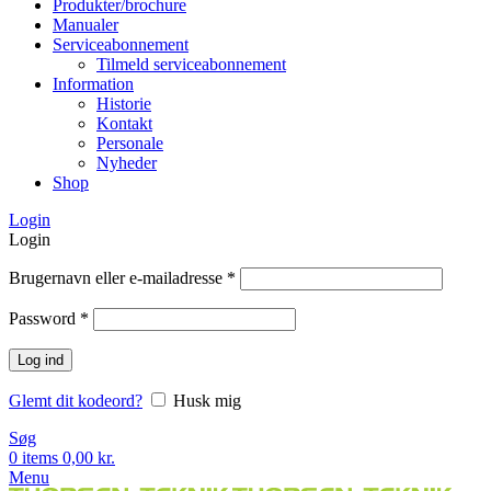
Produkter/brochure
Manualer
Serviceabonnement
Tilmeld serviceabonnement
Information
Historie
Kontakt
Personale
Nyheder
Shop
Login
Login
Brugernavn eller e-mailadresse
*
Password
*
Log ind
Glemt dit kodeord?
Husk mig
Søg
0
items
0,00
kr.
Menu