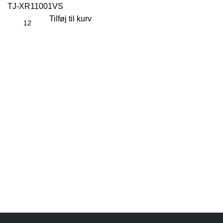
TJ-XR11001VS
Tilføj til kurv
Links
Thorsen-Teknik A/S
Søndergården 32
Handelsbetin
9640 Farsø
Cookie- og pe
Danmark
Telefonnr.: 29104029
E-mail:
kontor@thorsen-teknik.dk
CVR-nummer: 36930764