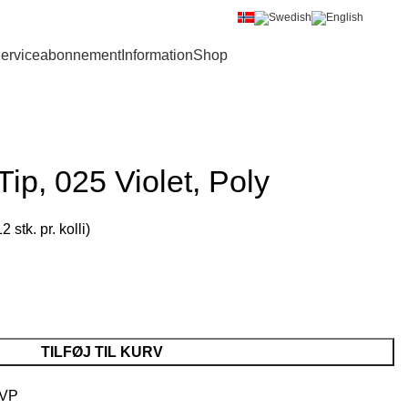
Bliv B2B kunde
Login
erviceabonnement
Information
Shop
0
ip, 025 Violet, Poly
TILFØJ TIL KURV
-VP