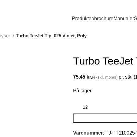
Produkter/brochure
Manualer
S
edyser
Turbo TeeJet Tip, 025 Violet, Poly
Turbo TeeJet T
kr.
På lager
Varenummer:
TJ-TT110025