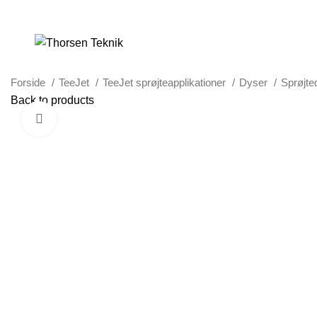
LØSNINGER TIL PRÆCISIONS-JORDBRUG
Forside
TeeJet
TeeJet sprøjteapplikationer
Dyser
Sprøjt
Back to products
Klik for at forstørre