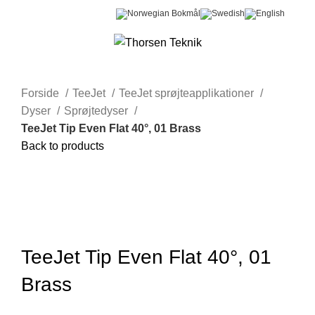
0
Menu
0,00
kr.
Forside
TeeJet
TeeJet sprøjteapplikationer
Dyser
Sprøjtedyser
TeeJet Tip Even Flat 40°, 01 Brass
Back to products
Klik for at forstørre
TeeJet Tip Even Flat 40°, 01
Brass