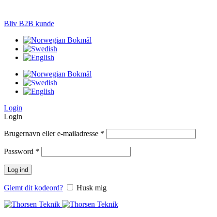
LØSNINGER TIL PRÆCISIONS-JORDBRUG
Bliv B2B kunde
Login
Login
Brugernavn eller e-mailadresse
*
Password
*
Log ind
Glemt dit kodeord?
Husk mig