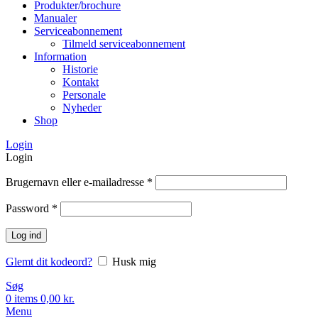
Produkter/brochure
Manualer
Serviceabonnement
Tilmeld serviceabonnement
Information
Historie
Kontakt
Personale
Nyheder
Shop
Login
Login
Brugernavn eller e-mailadresse
*
Password
*
Log ind
Glemt dit kodeord?
Husk mig
Søg
0
items
0,00
kr.
Menu