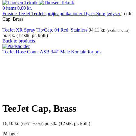
0
items
0,00
kr.
Forside
TeeJet
TeeJet sprøjteapplikationer
Dyser
Sprøjtedyser
TeeJet
Cap, Brass
TeeJet XR Spray Tip/Cap, 04 Red, Stainless
94,11
kr.
(ekskl. moms)
pr. stk. (12 stk. pr. kolli)
Back to products
TeeJet Hose Conn. ASB 3/4" Male
Kontakt for pris
Klik for at forstørre
TeeJet Cap, Brass
16,10
kr.
pr. stk. (12 stk. pr. kolli)
(ekskl. moms)
På lager