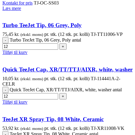
Kontakt for pris
TJ-OC-SS03
Læs mere
Turbo TeeJet Tip, 06 Grey, Poly
75,45
kr.
pr. stk. (12 stk. pr. kolli)
TJ-TT11006-VP
(ekskl. moms)
Turbo TeeJet Tip, 06 Grey, Poly antal
Tilføj til kurv
Quick TeeJet Cap, XR/TT/TTJ/AIXR, white, washer
10,05
kr.
pr. stk. (12 stk. pr. kolli)
TJ-114441A-2-
(ekskl. moms)
CELR
Quick TeeJet Cap, XR/TT/TTJ/AIXR, white, washer antal
Tilføj til kurv
TeeJet XR Spray Tip, 08 White, Ceramic
53,92
kr.
pr. stk. (12 stk. pr. kolli)
TJ-XR11008-VK
(ekskl. moms)
TeeJet XR Spray Tip, 08 White, Ceramic antal