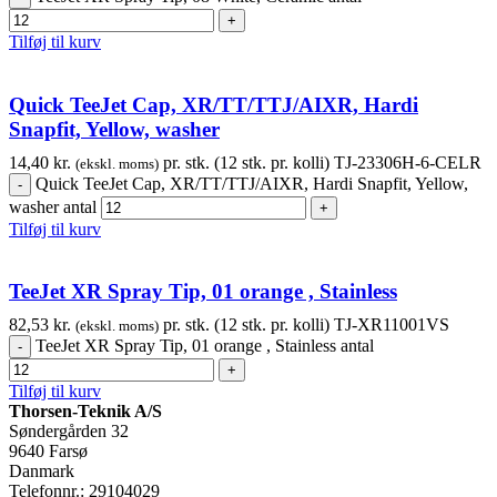
Tilføj til kurv
Quick TeeJet Cap, XR/TT/TTJ/AIXR, Hardi
Snapfit, Yellow, washer
14,40
kr.
pr. stk. (12 stk. pr. kolli)
TJ-23306H-6-CELR
(ekskl. moms)
Quick TeeJet Cap, XR/TT/TTJ/AIXR, Hardi Snapfit, Yellow,
washer antal
Tilføj til kurv
TeeJet XR Spray Tip, 01 orange , Stainless
82,53
kr.
pr. stk. (12 stk. pr. kolli)
TJ-XR11001VS
(ekskl. moms)
TeeJet XR Spray Tip, 01 orange , Stainless antal
Tilføj til kurv
Thorsen-Teknik A/S
Søndergården 32
9640 Farsø
Danmark
Telefonnr.: 29104029