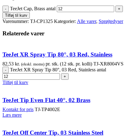
TeeJet Cap, Brass antal
Tilføj til kurv
Varenummer:
TJ-CP1325
Kategorier:
Alle varer
,
Sprøjtedyser
Relaterede varer
TeeJet XR Spray Tip 80°, 03 Red, Stainless
82,53
kr.
pr. stk. (12 stk. pr. kolli)
TJ-XR8004VS
(ekskl. moms)
TeeJet XR Spray Tip 80°, 03 Red, Stainless antal
Tilføj til kurv
TeeJet Tip Even Flat 40°, 02 Brass
Kontakt for pris
TJ-TP4002E
Læs mere
TeeJet Off Center Tip, 03 Stainless Steel