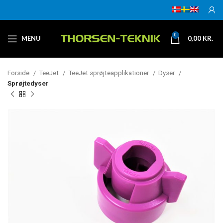
0
MENU
0,00
KR.
Forside
TeeJet
TeeJet sprøjteapplikationer
Dyser
Sprøjtedyser