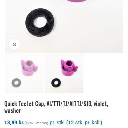
Klik for at forstørre
Quick TeeJet Cap, AI/TTI/TJ/AITTJ/SJ3, violet,
washer
kr.