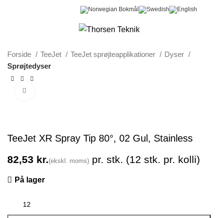
0
Menu
0,00
kr.
Forside
TeeJet
TeeJet sprøjteapplikationer
Dyser
Sprøjtedyser
Klik for at forstørre
TeeJet XR Spray Tip 80°, 02 Gul, Stainless
kr.
På lager