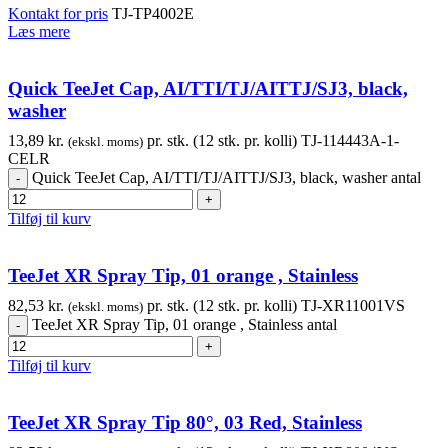
Kontakt for pris
TJ-TP4002E
Læs mere
Quick TeeJet Cap, AI/TTI/TJ/AITTJ/SJ3, black,
washer
13,89
kr.
pr. stk. (12 stk. pr. kolli)
TJ-114443A-1-
(ekskl. moms)
CELR
Quick TeeJet Cap, AI/TTI/TJ/AITTJ/SJ3, black, washer antal
Tilføj til kurv
TeeJet XR Spray Tip, 01 orange , Stainless
82,53
kr.
pr. stk. (12 stk. pr. kolli)
TJ-XR11001VS
(ekskl. moms)
TeeJet XR Spray Tip, 01 orange , Stainless antal
Tilføj til kurv
TeeJet XR Spray Tip 80°, 03 Red, Stainless