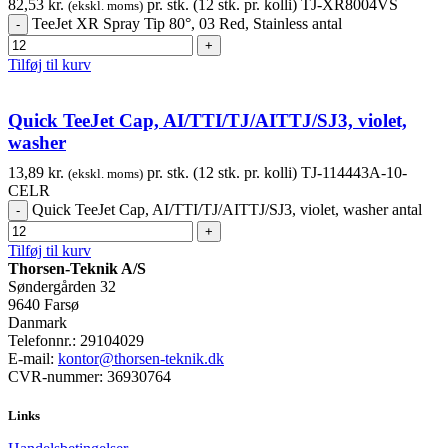
82,53
kr.
pr. stk. (12 stk. pr. kolli)
TJ-XR8004VS
(ekskl. moms)
TeeJet XR Spray Tip 80°, 03 Red, Stainless antal
Tilføj til kurv
Quick TeeJet Cap, AI/TTI/TJ/AITTJ/SJ3, violet,
washer
13,89
kr.
pr. stk. (12 stk. pr. kolli)
TJ-114443A-10-
(ekskl. moms)
CELR
Quick TeeJet Cap, AI/TTI/TJ/AITTJ/SJ3, violet, washer antal
Tilføj til kurv
Thorsen-Teknik A/S
Søndergården 32
9640 Farsø
Danmark
Telefonnr.: 29104029
E-mail:
kontor@thorsen-teknik.dk
CVR-nummer: 36930764
Links