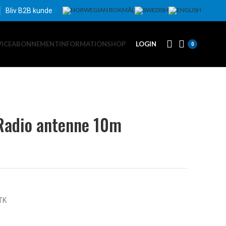
Bliv B2B kunde
VICEABONNEMENT
INFORMATION
SHOP
LOGIN
0
 Radio antenne 10m
TK