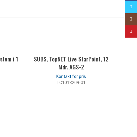
Twitt
Insta
YouT
stem i 1
SUBS, TopNET Live StarPoint, 12
Mdr. AGS-2
TC1013209-01
LÆS MERE