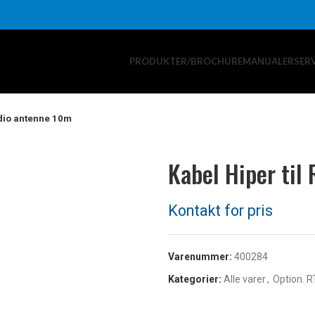
PRODUKTER/BROCHURE
MANUALER
SER
adio antenne 10m
Kabel Hiper til
Varenummer:
400284
Kategorier:
Alle varer
,
Option. R