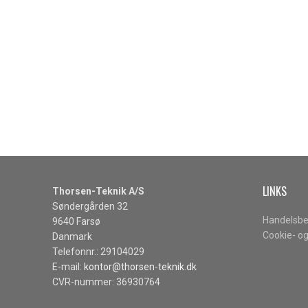
LINKS
Thorsen-Teknik A/S
Søndergården 32
Handelsbe
9640 Farsø
Cookie- og
Danmark
Telefonnr.: 29104029
E-mail:
kontor@thorsen-teknik.dk
CVR-nummer: 36930764