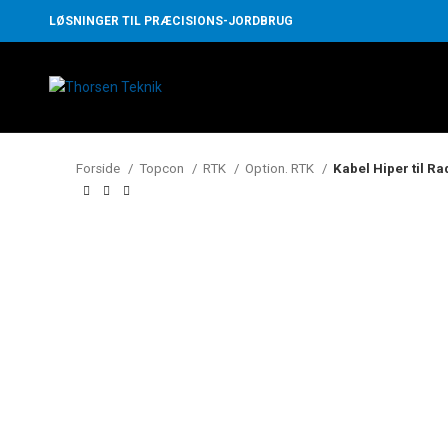
LØSNINGER TIL PRÆCISIONS-JORDBRUG
Forside
Topcon
RTK
Option. RTK
Kabel Hiper til R