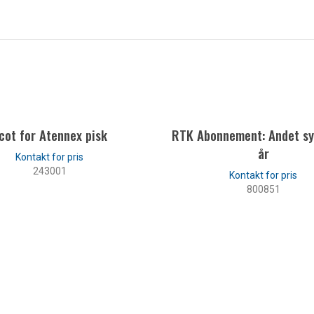
cot for Atennex pisk
RTK Abonnement: Andet sy
år
243001
800851
LÆS MERE
LÆS MERE