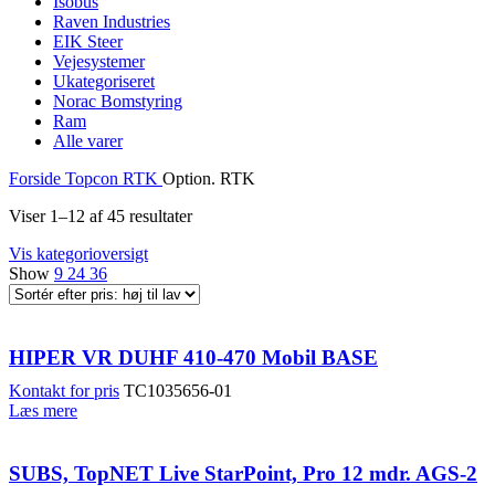
Isobus
Raven Industries
EIK Steer
Vejesystemer
Ukategoriseret
Norac Bomstyring
Ram
Alle varer
Forside
Topcon
RTK
Option. RTK
Viser 1–12 af 45 resultater
Vis kategorioversigt
Show
9
24
36
HIPER VR DUHF 410-470 Mobil BASE
Kontakt for pris
TC1035656-01
Læs mere
SUBS, TopNET Live StarPoint, Pro 12 mdr. AGS-2