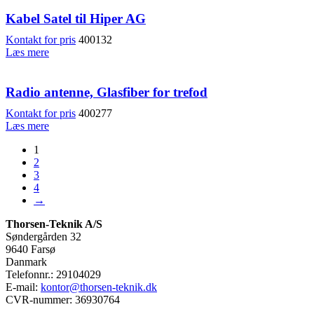
Kabel Satel til Hiper AG
Kontakt for pris
400132
Læs mere
Radio antenne, Glasfiber for trefod
Kontakt for pris
400277
Læs mere
1
2
3
4
→
Thorsen-Teknik A/S
Søndergården 32
9640 Farsø
Danmark
Telefonnr.: 29104029
E-mail:
kontor@thorsen-teknik.dk
CVR-nummer: 36930764