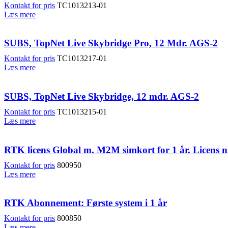
Kontakt for pris
TC1013213-01
Læs mere
SUBS, TopNet Live Skybridge Pro, 12 Mdr. AGS-2
Kontakt for pris
TC1013217-01
Læs mere
SUBS, TopNet Live Skybridge, 12 mdr. AGS-2
Kontakt for pris
TC1013215-01
Læs mere
RTK licens Global m. M2M simkort for 1 år. Licens nr
Kontakt for pris
800950
Læs mere
RTK Abonnement: Første system i 1 år
Kontakt for pris
800850
Læs mere