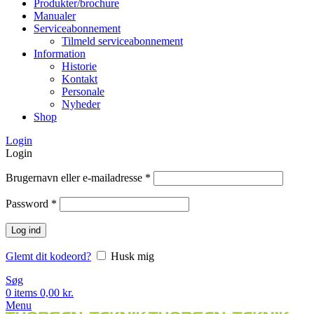
Produkter/brochure
Manualer
Serviceabonnement
Tilmeld serviceabonnement
Information
Historie
Kontakt
Personale
Nyheder
Shop
Login
Login
Brugernavn eller e-mailadresse
*
Password
*
Log ind
Glemt dit kodeord?
Husk mig
Søg
0
items
0,00
kr.
Menu