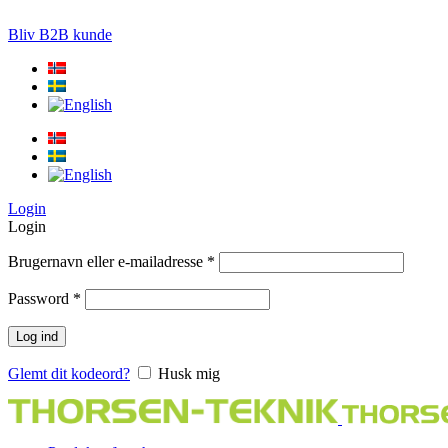
LØSNINGER TIL PRÆCISIONS-JORDBRUG
Bliv B2B kunde
Login
Login
Brugernavn eller e-mailadresse
*
Password
*
Log ind
Glemt dit kodeord?
Husk mig