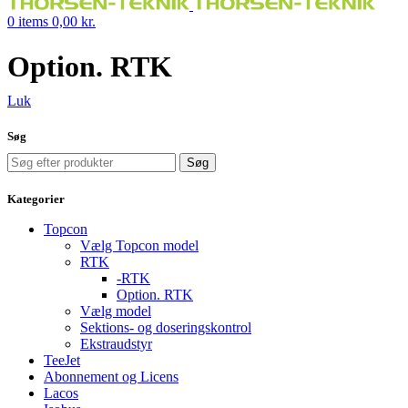
0
items
0,00
kr.
Option. RTK
Luk
Søg
Søg
Kategorier
Topcon
Vælg Topcon model
RTK
-RTK
Option. RTK
Vælg model
Sektions- og doseringskontrol
Ekstraudstyr
TeeJet
Abonnement og Licens
Lacos