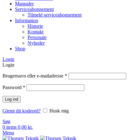
Manualer
Serviceabonnement
Tilmeld serviceabonnement
Information
Historie
Kontakt
Personale
Nyheder
Shop
Login
Login
Brugernavn eller e-mailadresse
*
Password
*
Log ind
Glemt dit kodeord?
Husk mig
Søg
0
items
0,00
kr.
Menu