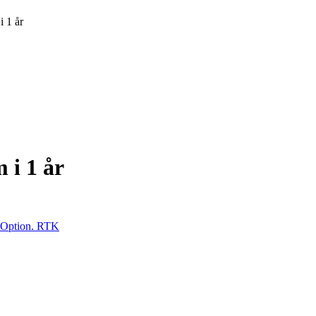
 1 år
i 1 år
Option. RTK