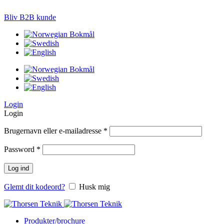
LØSNINGER TIL PRÆCISIONS-JORDBRUG
Bliv B2B kunde
Login
Login
Brugernavn eller e-mailadresse
*
Password
*
Log ind
Glemt dit kodeord?
Husk mig
Produkter/brochure