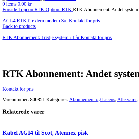
0
items
0,00
kr.
Forside
Topcon
RTK
Option. RTK
RTK Abonnement: Andet system i
AGI-4 RTK f. extern modem S/n
Kontakt for pris
Back to products
RTK Abonnement: Tredje system i 1 år
Kontakt for pris
Klik for at forstørre
RTK Abonnement: Andet system 
Kontakt for pris
Varenummer:
800851
Kategorier:
Abonnement og Licens
,
Alle varer
,
Relaterede varer
Kabel AGI4 til Scot, Atennex pisk