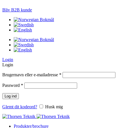
LØSNINGER TIL PRÆCISIONS-JORDBRUG
Bliv B2B kunde
Login
Login
Brugernavn eller e-mailadresse
*
Password
*
Log ind
Glemt dit kodeord?
Husk mig
Produkter/brochure