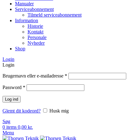
Manualer
Serviceabonnement
Tilmeld serviceabonnement
Information
Historie
Kontakt
Personale
Nyheder
Shop
Login
Login
Brugernavn eller e-mailadresse
*
Password
*
Log ind
Glemt dit kodeord?
Husk mig
Søg
0
items
0,00
kr.
Menu