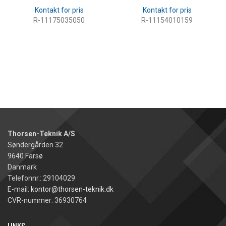
R-11175035050
R-11154010159
LÆS MERE
LÆS MERE
Thorsen-Teknik A/S
Søndergården 32
9640 Farsø
Danmark
Telefonnr.: 29104029
E-mail:
kontor@thorsen-teknik.dk
CVR-nummer: 36930764