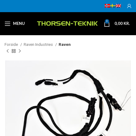
0
MENU
0,00
KR.
Forside
Raven Industries
Raven