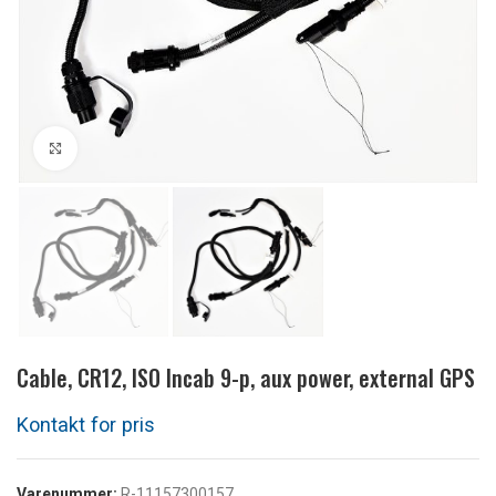
Klik for at forstørre
Cable, CR12, ISO Incab 9-p, aux power, external GPS
Varenummer:
R-11157300157