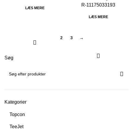
R-11175033193
LÆS MERE
LÆS MERE
1
2
3
→
Søg
Kategorier
Topcon
TeeJet