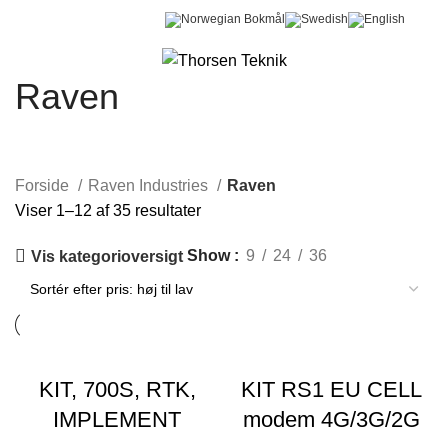
0
Menu
0,00
kr.
Raven
Forside
Raven Industries
Raven
Viser 1–12 af 35 resultater
Show
9
24
36
Vis kategorioversigt
KIT, 700S, RTK,
KIT RS1 EU CELL
IMPLEMENT
modem 4G/3G/2G