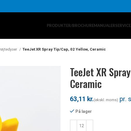
PRODUKTER/BROCHURE
MANUALER
SERVIC
røjtedyser
TeeJet XR Spray Tip/Cap, 02 Yellow, Ceramic
TeeJet XR Spray
Ceramic
kr.
På lager