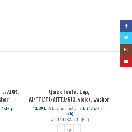
Face
Twitt
Insta
YouT
TJ/AIXR,
Quick TeeJet Cap,
sher
AI/TTI/TJ/AITTJ/SJ3, violet, washer
kr.
TJ-114443A-10-CELR