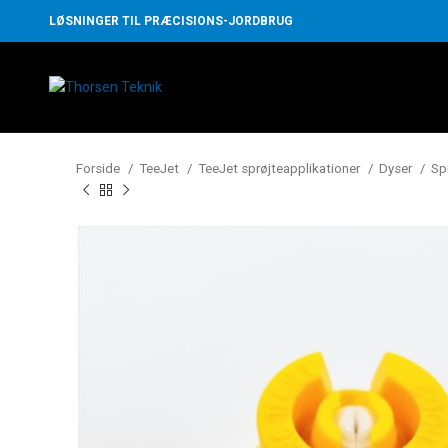
LØSNINGER TIL PRÆCISIONS-JORDBRUG
Forside
TeeJet
TeeJet sprøjteapplikationer
Dyser
Sp