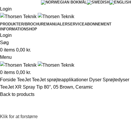
Login
PRODUKTER/BROCHURE
MANUALER
SERVICEABONNEMENT
INFORMATION
SHOP
Login
Søg
0
items
0,00
kr.
Menu
0
items
0,00
kr.
Forside
TeeJet
TeeJet sprøjteapplikationer
Dyser
Sprøjtedyser
TeeJet XR Spray Tip 80°, 05 Brown, Ceramic
Back to products
Klik for at forstørre