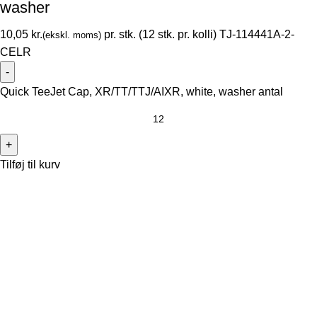
washer
kr.
TJ-114441A-2-
CELR
Quick TeeJet Cap, XR/TT/TTJ/AIXR, white, washer antal
Tilføj til kurv
Thorsen-Teknik A/S
Søndergården 32
9640 Farsø
Danmark
Telefonnr.: 29104029
E-mail:
kontor@thorsen-teknik.dk
CVR-nummer: 36930764