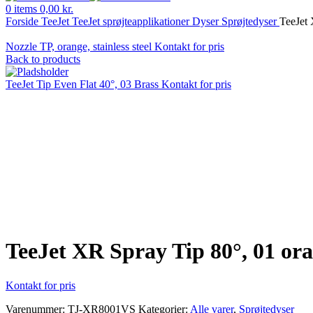
0
items
0,00
kr.
Forside
TeeJet
TeeJet sprøjteapplikationer
Dyser
Sprøjtedyser
TeeJet 
Nozzle TP, orange, stainless steel
Kontakt for pris
Back to products
TeeJet Tip Even Flat 40°, 03 Brass
Kontakt for pris
Klik for at forstørre
TeeJet XR Spray Tip 80°, 01 ora
Kontakt for pris
Varenummer:
TJ-XR8001VS
Kategorier:
Alle varer
,
Sprøjtedyser