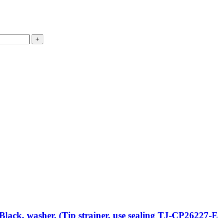
lack, washer. (Tip strainer, use sealing TJ-CP26227-