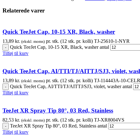
Relaterede varer
Quick TeeJet Cap, 10-15 XR, Black, washer
13,89
kr.
pr. stk. (12 stk. pr. kolli)
TJ-25610-1-NYR
(ekskl. moms)
Quick TeeJet Cap, 10-15 XR, Black, washer antal
Tilføj til kurv
Quick TeeJet Cap, AI/TTI/TJ/AITTJ/SJ3, violet, was
13,89
kr.
pr. stk. (12 stk. pr. kolli)
TJ-114443A-10-CEL
(ekskl. moms)
Quick TeeJet Cap, AI/TTI/TJ/AITTJ/SJ3, violet, washer antal
Tilføj til kurv
TeeJet XR Spray Tip 80°, 03 Red, Stainless
82,53
kr.
pr. stk. (12 stk. pr. kolli)
TJ-XR8004VS
(ekskl. moms)
TeeJet XR Spray Tip 80°, 03 Red, Stainless antal
Tilføj til kurv