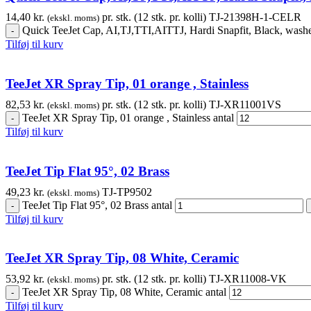
14,40
kr.
pr. stk. (12 stk. pr. kolli)
TJ-21398H-1-CELR
(ekskl. moms)
Quick TeeJet Cap, AI,TJ,TTI,AITTJ, Hardi Snapfit, Black, washer
Tilføj til kurv
TeeJet XR Spray Tip, 01 orange , Stainless
82,53
kr.
pr. stk. (12 stk. pr. kolli)
TJ-XR11001VS
(ekskl. moms)
TeeJet XR Spray Tip, 01 orange , Stainless antal
Tilføj til kurv
TeeJet Tip Flat 95°, 02 Brass
49,23
kr.
TJ-TP9502
(ekskl. moms)
TeeJet Tip Flat 95°, 02 Brass antal
Tilføj til kurv
TeeJet XR Spray Tip, 08 White, Ceramic
53,92
kr.
pr. stk. (12 stk. pr. kolli)
TJ-XR11008-VK
(ekskl. moms)
TeeJet XR Spray Tip, 08 White, Ceramic antal
Tilføj til kurv