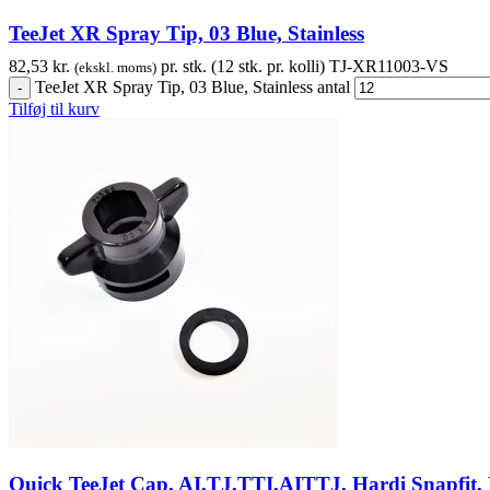
TeeJet XR Spray Tip, 03 Blue, Stainless
82,53
kr.
pr. stk. (12 stk. pr. kolli)
TJ-XR11003-VS
(ekskl. moms)
TeeJet XR Spray Tip, 03 Blue, Stainless antal
Tilføj til kurv
Quick TeeJet Cap, AI,TJ,TTI,AITTJ, Hardi Snapfit, B