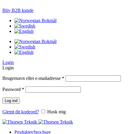
LØSNINGER TIL PRÆCISIONS-JORDBRUG
Bliv B2B kunde
Login
Login
Brugernavn eller e-mailadresse
*
Password
*
Log ind
Glemt dit kodeord?
Husk mig
Produkter/brochure