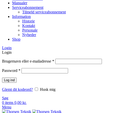
Manualer
Serviceabonnement
Tilmeld serviceabonnement
Information
Historie
Kontakt
Personale
Nyheder
Shop
Login
Login
Brugernavn eller e-mailadresse
*
Password
*
Log ind
Glemt dit kodeord?
Husk mig
Søg
0
items
0,00
kr.
Menu