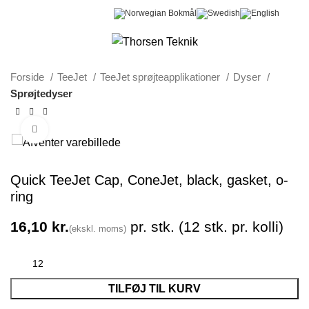
0
Menu
0,00
kr.
Forside
TeeJet
TeeJet sprøjteapplikationer
Dyser
Sprøjtedyser
Klik for at forstørre
Quick TeeJet Cap, ConeJet, black, gasket, o-
ring
kr.
TILFØJ TIL KURV