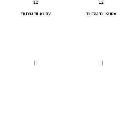
TILFØJ TIL KURV
TILFØJ TIL KURV
Thorsen-Teknik A/S
Søndergården 32
9640 Farsø
Danmark