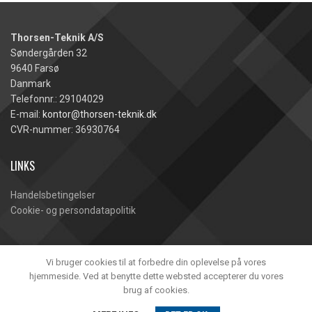
Thorsen-Teknik A/S
Søndergården 32
9640 Farsø
Danmark
Telefonnr.: 29104029
E-mail:
kontor@thorsen-teknik.dk
CVR-nummer: 36930764
LINKS
Handelsbetingelser
Cookie- og persondatapolitik
Vi bruger cookies til at forbedre din oplevelse på vores
hjemmeside. Ved at benytte dette websted accepterer du vores
brug af cookies.
Thorsen-Teknik A/S -
2020