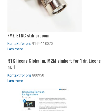
FME-ETNC stik procom
91-P-118070
Læs mere
RTK licens Global m. M2M simkort for 1 år. Licens
nr. 1
800950
Læs mere