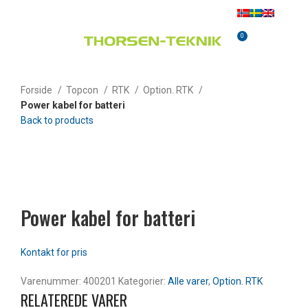
0
MENU
0,00
KR.
Forside
Topcon
RTK
Option. RTK
Power kabel for batteri
Back to products
Klik for at forstørre
Power kabel for batteri
Varenummer:
400201
Kategorier:
Alle varer
,
Option. RTK
RELATEREDE VARER