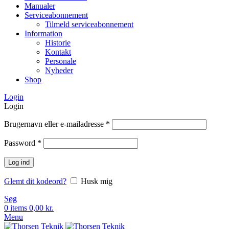
Manualer
Serviceabonnement
Tilmeld serviceabonnement
Information
Historie
Kontakt
Personale
Nyheder
Shop
Login
Login
Brugernavn eller e-mailadresse
*
Password
*
Log ind
Glemt dit kodeord?
Husk mig
Søg
0
items
0,00
kr.
Menu