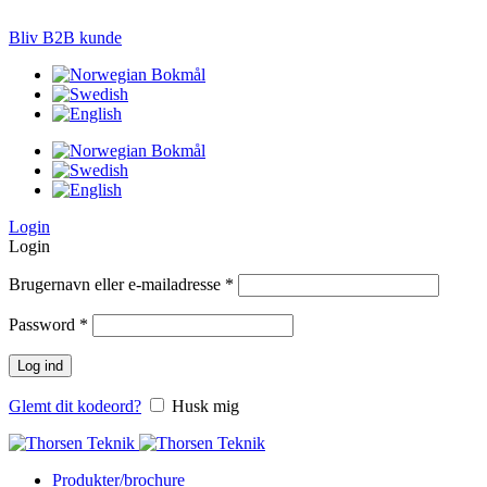
LØSNINGER TIL PRÆCISIONS-JORDBRUG
Bliv B2B kunde
Login
Login
Brugernavn eller e-mailadresse
*
Password
*
Log ind
Glemt dit kodeord?
Husk mig
Produkter/brochure