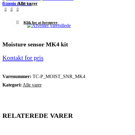
Forside
Alle varer
0
items
0,00
kr.
Klik for at forstørre
Moisture sensor MK4 kit
Kontakt for pris
Varenummer:
TC-P_MOIST_SNR_MK4
Kategori:
Alle varer
RELATEREDE VARER