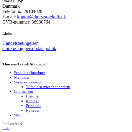
9640 Farsø
Danmark
Telefonnr.: 29104029
E-mail:
kontor@thorsen-teknik.dk
CVR-nummer: 36930764
Links
Handelsbetingelser
Cookie- og persondatapolitik
Thorsen-Teknik A/S -
2020
Produkter/brochure
Manualer
Serviceabonnement
Tilmeld serviceabonnement
Information
Historie
Kontakt
Personale
Nyheder
Shop
Indkøbskurv
Luk