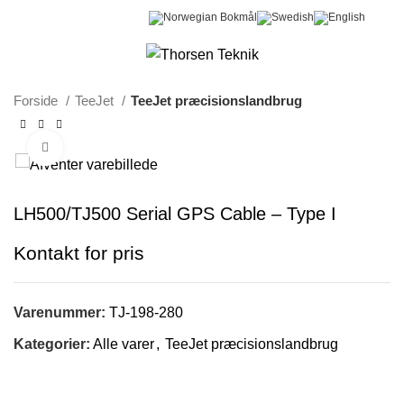
0
Menu
0,00
kr.
Forside
TeeJet
TeeJet præcisionslandbrug
Klik for at forstørre
LH500/TJ500 Serial GPS Cable – Type I
Varenummer:
TJ-198-280
Kategorier:
Alle varer
,
TeeJet præcisionslandbrug