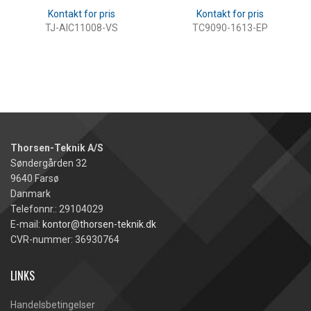
TJ-AIC11008-VS
TC9090-1613-EP
LÆS MERE
LÆS MERE
Thorsen-Teknik A/S
Søndergården 32
9640 Farsø
Danmark
Telefonnr.: 29104029
E-mail:
kontor@thorsen-teknik.dk
CVR-nummer: 36930764
LINKS
Handelsbetingelser