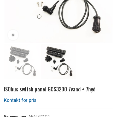
Klik for at forstørre
ISObus switch panel GCS3200 7vand + 7hyd
Varenummer:
AR46822711