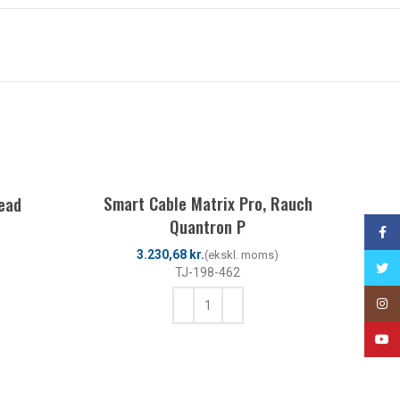
Smart Cable Matrix Pro, Rauch
lead
QUICK
Quantron P
Face
kr.
Twitt
TJ-198-462
Insta
YouT
TILFØJ TIL KURV