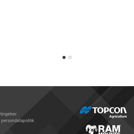
tingelser
 persondatapolitik