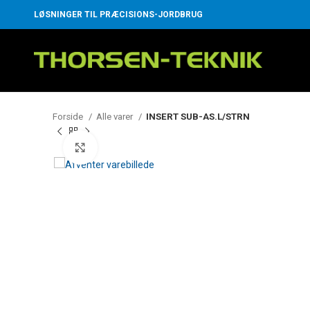
LØSNINGER TIL PRÆCISIONS-JORDBRUG
Forside
Alle varer
INSERT SUB-AS.L/STRN
Klik for at forstørre