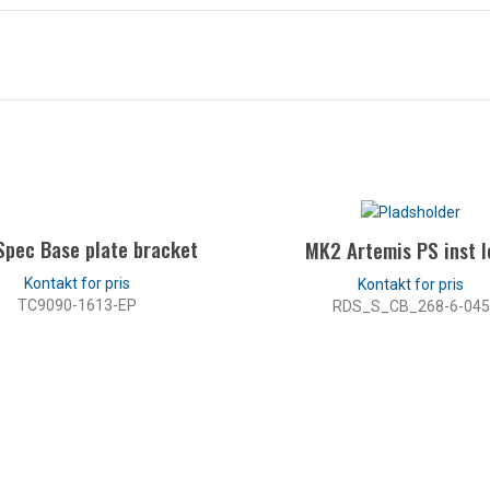
Spec Base plate bracket
MK2 Artemis PS inst 
TC9090-1613-EP
RDS_S_CB_268-6-045
LÆS MERE
LÆS MERE