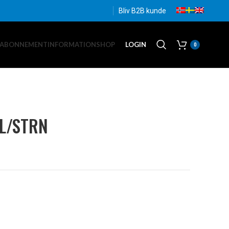
Bliv B2B kunde
EABONNEMENT
INFORMATION
SHOP
LOGIN
0
.L/STRN