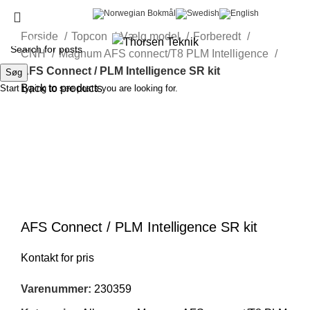
Login
Forside
Topcon
Vælg model
Forberedt
Menu
0,00
kr.
CNH
Magnum AFS connect/T8 PLM Intelligence
AFS Connect / PLM Intelligence SR kit
Søg
Back to products
Start typing to see posts you are looking for.
Klik for at forstørre
AFS Connect / PLM Intelligence SR kit
Varenummer:
230359