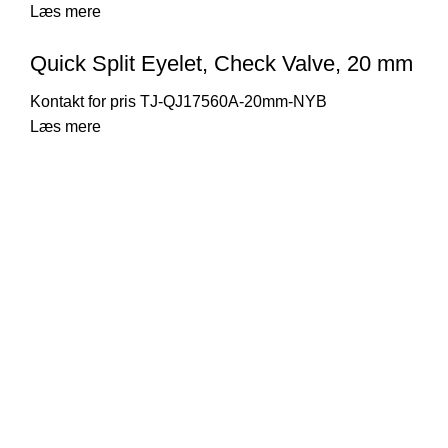
Læs mere
Quick Split Eyelet, Check Valve, 20 mm
TJ-QJ17560A-20mm-NYB
Læs mere
Thorsen-Teknik A/S
Søndergården 32
9640 Farsø
Danmark
Telefonnr.: 29104029
E-mail:
kontor@thorsen-teknik.dk
CVR-nummer: 36930764
Links
Handelsbetingelser
Cookie- og persondatapolitik