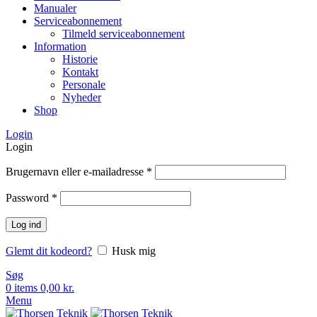
Manualer
Serviceabonnement
Tilmeld serviceabonnement
Information
Historie
Kontakt
Personale
Nyheder
Shop
Login
Login
Brugernavn eller e-mailadresse
*
Password
*
Log ind
Glemt dit kodeord?
Husk mig
Søg
0
items
0,00
kr.
Menu