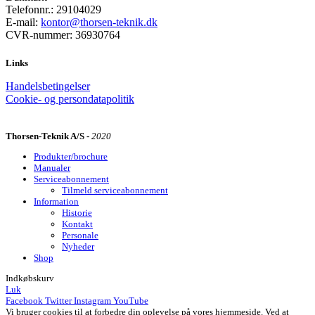
Telefonnr.: 29104029
E-mail:
kontor@thorsen-teknik.dk
CVR-nummer: 36930764
Links
Handelsbetingelser
Cookie- og persondatapolitik
Thorsen-Teknik A/S -
2020
Produkter/brochure
Manualer
Serviceabonnement
Tilmeld serviceabonnement
Information
Historie
Kontakt
Personale
Nyheder
Shop
Indkøbskurv
Luk
Facebook
Twitter
Instagram
YouTube
Vi bruger cookies til at forbedre din oplevelse på vores hjemmeside. Ved at