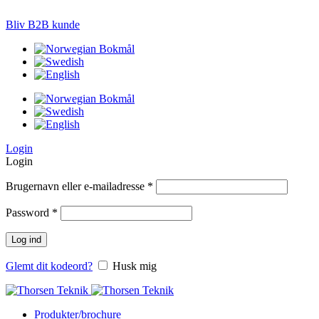
LØSNINGER TIL PRÆCISIONS-JORDBRUG
Bliv B2B kunde
Login
Login
Brugernavn eller e-mailadresse
*
Password
*
Log ind
Glemt dit kodeord?
Husk mig
Produkter/brochure