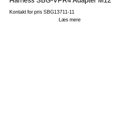
Harness SBG-VPR4 Adapter M12
SBG13711-11
Læs mere
Thorsen-Teknik A/S
Søndergården 32
9640 Farsø
Danmark
Telefonnr.: 29104029
E-mail:
kontor@thorsen-teknik.dk
CVR-nummer: 36930764
Links