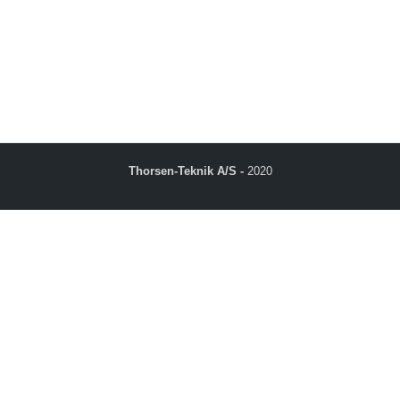
Handelsbetingelser
Cookie- og persondatapolitik
Thorsen-Teknik A/S -
2020