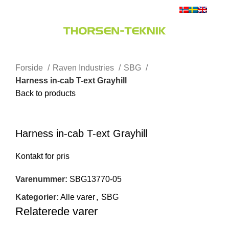
0
Menu
0,00
kr.
Forside
Raven Industries
SBG
Harness in-cab T-ext Grayhill
Back to products
Klik for at forstørre
Harness in-cab T-ext Grayhill
Varenummer:
SBG13770-05
Kategorier:
Alle varer
,
SBG
Relaterede varer