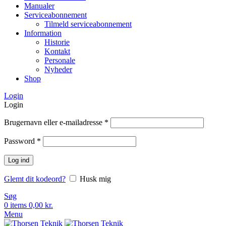
Manualer
Serviceabonnement
Tilmeld serviceabonnement
Information
Historie
Kontakt
Personale
Nyheder
Shop
Login
Login
Brugernavn eller e-mailadresse
*
Password
*
Log ind
Glemt dit kodeord?
Husk mig
Søg
0
items
0,00
kr.
Menu