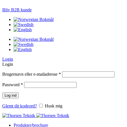
LØSNINGER TIL PRÆCISIONS-JORDBRUG
Bliv B2B kunde
Login
Login
Brugernavn eller e-mailadresse
*
Password
*
Log ind
Glemt dit kodeord?
Husk mig
Produkter/brochure