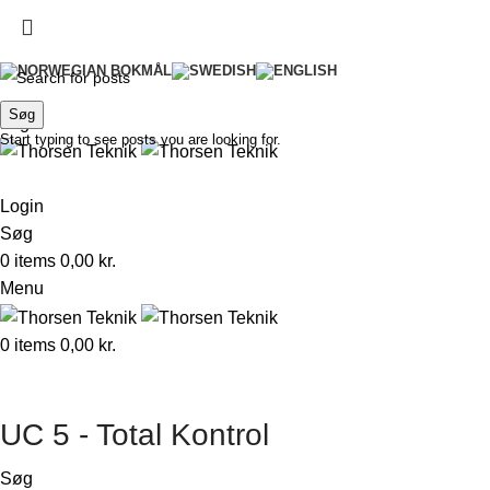
LØSNINGER TIL PRÆCISIONS-JORDBRUG
Søg
Login
Start typing to see posts you are looking for.
Login
Søg
0
items
0,00
kr.
Menu
0
items
0,00
kr.
UC 5 - Total Kontrol
Søg