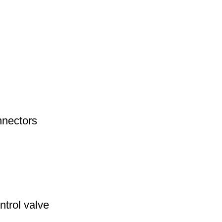
nnectors
trol valve