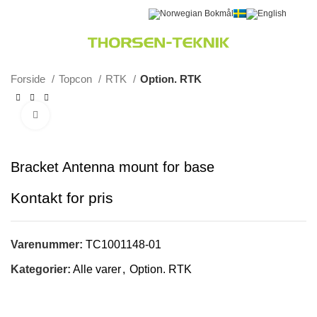
0
Menu
0,00
kr.
Forside
Topcon
RTK
Option. RTK
Klik for at forstørre
Bracket Antenna mount for base
Varenummer:
TC1001148-01
Kategorier:
Alle varer
,
Option. RTK