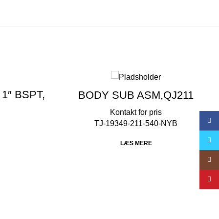
 1″ BSPT,
BODY SUB ASM,QJ211
Face
TJ-19349-211-540-NYB
Twitte
LÆS MERE
Insta
YouT