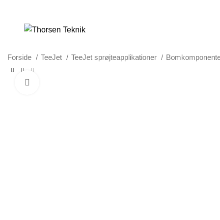
LØSNINGER TIL PRÆCISIONS-JORDBRUG
Forside
TeeJet
TeeJet sprøjteapplikationer
Bomkomponent
Klik for at forstørre