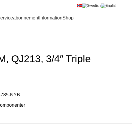
Bliv B2B kunde
Login
erviceabonnement
Information
Shop
0
, QJ213, 3/4″ Triple
-785-NYB
omponenter