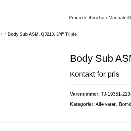
Produkter/brochure
Manualer
S
er
Body Sub ASM, QJ213, 3/4″ Triple
Body Sub ASM
Varenummer:
TJ-19351-213
Kategorier:
Alle varer
,
Bomk