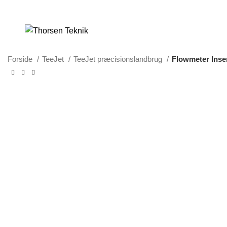
LØSNINGER TIL PRÆCISIONS-JORDBRUG
Forside
TeeJet
TeeJet præcisionslandbrug
Flowmeter Inse