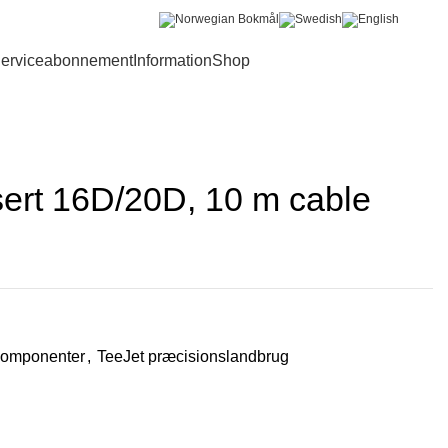
Bliv B2B kunde
Login
erviceabonnement
Information
Shop
0
sert 16D/20D, 10 m cable
omponenter
,
TeeJet præcisionslandbrug