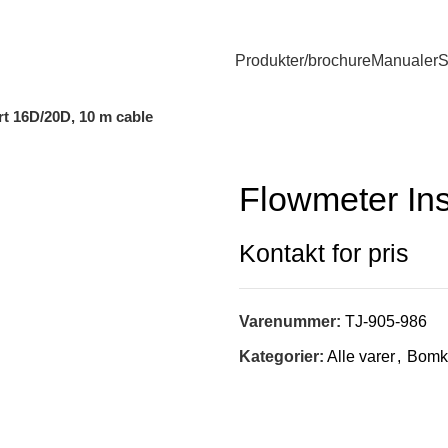
Produkter/brochure
Manualer
S
rt 16D/20D, 10 m cable
Flowmeter In
Varenummer:
TJ-905-986
Kategorier:
Alle varer
,
Bomk