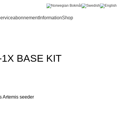
Bliv B2B kunde
Login
erviceabonnement
Information
Shop
0
-1X BASE KIT
s Artemis seeder