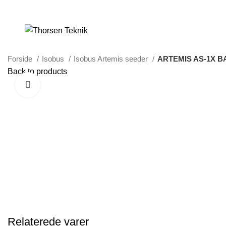
LØSNINGER TIL PRÆCISIONS-JORDBRUG
Forside
Isobus
Isobus Artemis seeder
ARTEMIS AS-1X B
Back to products
Klik for at forstørre
Relaterede varer