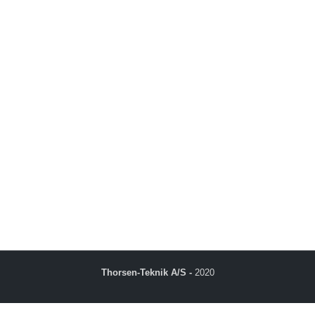
gelser
rsondatapolitik
Thorsen-Teknik A/S -
2020