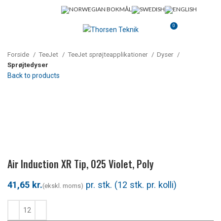
0
MENU
0,00
KR.
Forside
TeeJet
TeeJet sprøjteapplikationer
Dyser
Sprøjtedyser
Back to products
Klik for at forstørre
Air Induction XR Tip, 025 Violet, Poly
kr.