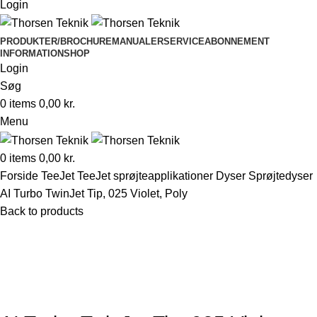
Login
PRODUKTER/BROCHURE
MANUALER
SERVICEABONNEMENT
INFORMATION
SHOP
Login
Søg
0
items
0,00
kr.
Menu
0
items
0,00
kr.
Forside
TeeJet
TeeJet sprøjteapplikationer
Dyser
Sprøjtedyser
AI Turbo TwinJet Tip, 025 Violet, Poly
Back to products
Klik for at forstørre