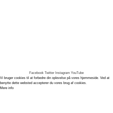
9640 Farsø
Danmark
Telefonnr.: 29104029
E-mail:
kontor@thorsen-teknik.dk
CVR-nummer: 36930764
Links
Handelsbetingelser
Cookie- og persondatapolitik
Thorsen-Teknik A/S -
2020
Facebook
Twitter
Instagram
YouTube
Vi bruger cookies til at forbedre din oplevelse på vores hjemmeside. Ved at
benytte dette websted accepterer du vores brug af cookies.
Mere info
Det er OK.