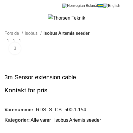
0
Menu
0,00
kr.
Forside
Isobus
Isobus Artemis seeder
Klik for at forstørre
3m Sensor extension cable
Varenummer:
RDS_S_CB_500-1-154
Kategorier:
Alle varer
,
Isobus Artemis seeder