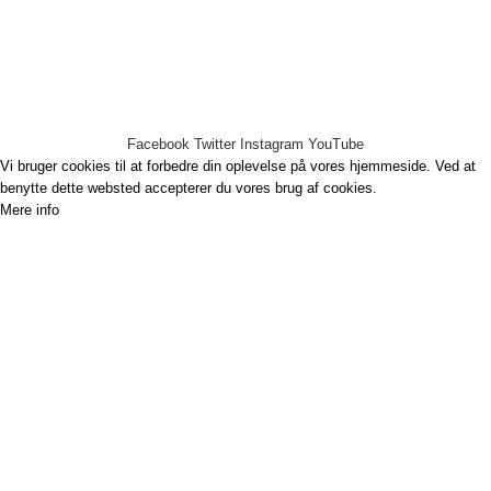
Handelsbetingelser
Cookie- og persondatapolitik
Thorsen-Teknik A/S -
2020
Facebook
Twitter
Instagram
YouTube
Vi bruger cookies til at forbedre din oplevelse på vores hjemmeside. Ved at
benytte dette websted accepterer du vores brug af cookies.
Mere info
Det er OK.