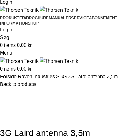
Login
PRODUKTER/BROCHURE
MANUALER
SERVICEABONNEMENT
INFORMATION
SHOP
Login
Søg
0
items
0,00
kr.
Menu
0
items
0,00
kr.
Forside
Raven Industries
SBG
3G Laird antenna 3,5m
Back to products
Klik for at forstørre
3G Laird antenna 3,5m