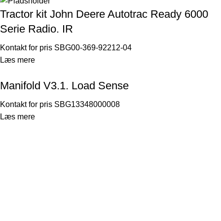
Tractor kit John Deere Autotrac Ready 6000
Serie Radio. IR
Kontakt for pris
SBG00-369-92212-04
Læs mere
Manifold V3.1. Load Sense
Kontakt for pris
SBG13348000008
Læs mere
Thorsen-Teknik A/S
Søndergården 32
9640 Farsø
Danmark
Telefonnr.: 29104029
E-mail:
kontor@thorsen-teknik.dk
CVR-nummer: 36930764
Links