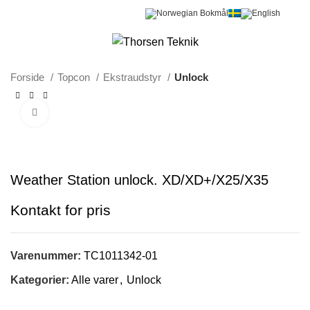
0
Menu
0,00
kr.
Forside
Topcon
Ekstraudstyr
Unlock
Klik for at forstørre
Weather Station unlock. XD/XD+/X25/X35
Varenummer:
TC1011342-01
Kategorier:
Alle varer
,
Unlock