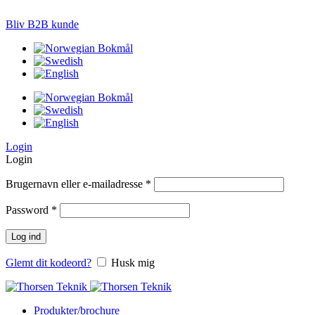
LØSNINGER TIL PRÆCISIONS-JORDBRUG
Bliv B2B kunde
Login
Login
Brugernavn eller e-mailadresse
*
Password
*
Log ind
Glemt dit kodeord?
Husk mig
Produkter/brochure