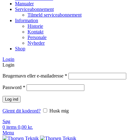
Manualer
Serviceabonnement
Tilmeld serviceabonnement
Information
Historie
Kontakt
Personale
Nyheder
Shop
Login
Login
Brugernavn eller e-mailadresse
*
Password
*
Log ind
Glemt dit kodeord?
Husk mig
Søg
0
items
0,00
kr.
Menu