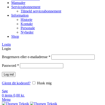
Manualer
Serviceabonnement
Tilmeld serviceabonnement
Information
Historie
Kontakt
Personale
Nyheder
Shop
Login
Login
Brugernavn eller e-mailadresse
*
Password
*
Log ind
Glemt dit kodeord?
Husk mig
Søg
0
items
0,00
kr.
Menu