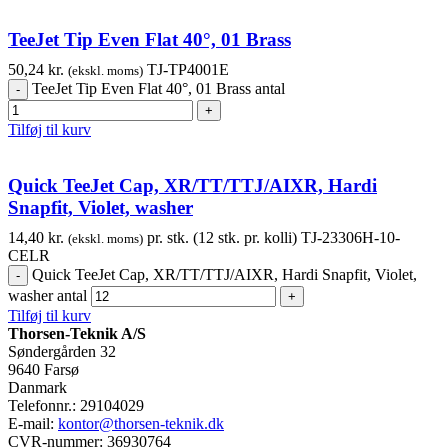
TeeJet Tip Even Flat 40°, 01 Brass
50,24
kr.
TJ-TP4001E
(ekskl. moms)
TeeJet Tip Even Flat 40°, 01 Brass antal
Tilføj til kurv
Quick TeeJet Cap, XR/TT/TTJ/AIXR, Hardi
Snapfit, Violet, washer
14,40
kr.
pr. stk. (12 stk. pr. kolli)
TJ-23306H-10-
(ekskl. moms)
CELR
Quick TeeJet Cap, XR/TT/TTJ/AIXR, Hardi Snapfit, Violet,
washer antal
Tilføj til kurv
Thorsen-Teknik A/S
Søndergården 32
9640 Farsø
Danmark
Telefonnr.: 29104029
E-mail:
kontor@thorsen-teknik.dk
CVR-nummer: 36930764