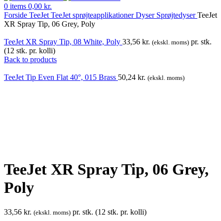
0
items
0,00
kr.
Forside
TeeJet
TeeJet sprøjteapplikationer
Dyser
Sprøjtedyser
TeeJet
XR Spray Tip, 06 Grey, Poly
TeeJet XR Spray Tip, 08 White, Poly
33,56
kr.
pr. stk.
(ekskl. moms)
(12 stk. pr. kolli)
Back to products
TeeJet Tip Even Flat 40°, 015 Brass
50,24
kr.
(ekskl. moms)
Klik for at forstørre
TeeJet XR Spray Tip, 06 Grey,
Poly
33,56
kr.
pr. stk. (12 stk. pr. kolli)
(ekskl. moms)