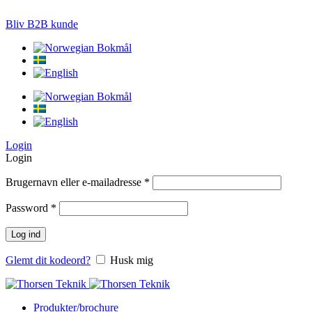
LØSNINGER TIL PRÆCISIONS-JORDBRUG
Bliv B2B kunde
Login
Login
Brugernavn eller e-mailadresse
*
Password
*
Log ind
Glemt dit kodeord?
Husk mig
Produkter/brochure