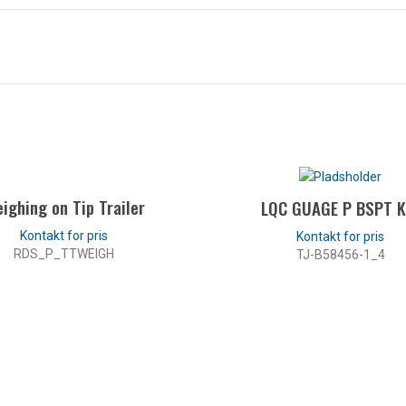
ighing on Tip Trailer
LQC GUAGE P BSPT K
RDS_P_TTWEIGH
TJ-B58456-1_4
LÆS MERE
LÆS MERE