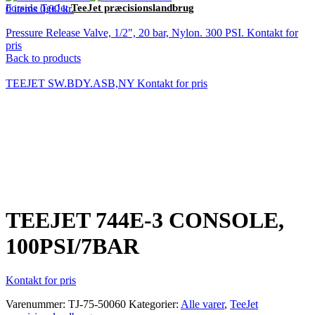
Forside
TeeJet
TeeJet præcisionslandbrug
0
items
0,00
kr.
Pressure Release Valve, 1/2", 20 bar, Nylon. 300 PSI.
Kontakt for
pris
Back to products
TEEJET SW.BDY.ASB,NY
Kontakt for pris
Klik for at forstørre
TEEJET 744E-3 CONSOLE,
100PSI/7BAR
Kontakt for pris
Varenummer:
TJ-75-50060
Kategorier:
Alle varer
,
TeeJet